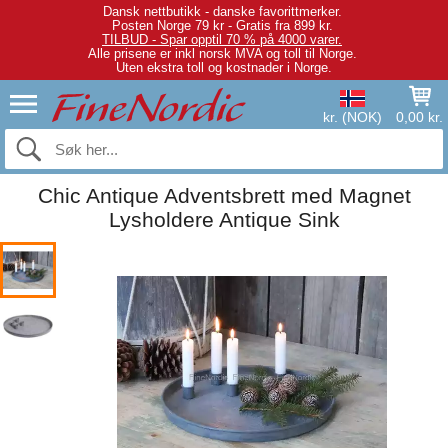
Dansk nettbutikk - danske favorittmerker.
Posten Norge 79 kr - Gratis fra 899 kr.
TILBUD - Spar opptil 70 % på 4000 varer.
Alle prisene er inkl norsk MVA og toll til Norge.
Uten ekstra toll og kostnader i Norge.
kr. (NOK)
0,00 kr.
Chic Antique Adventsbrett med Magnet
Lysholdere Antique Sink