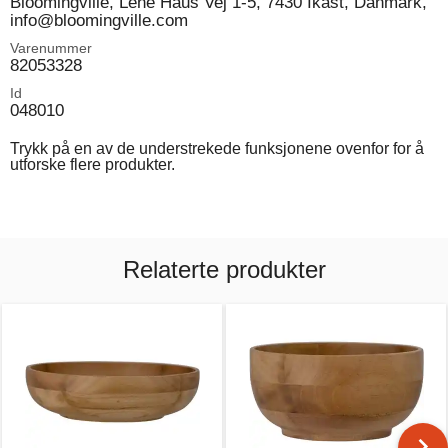
Bloomingville, Lene Haus Vej 1-5, 7430 Ikast, Danmark,
info@bloomingville.com
Varenummer
82053328
Id
048010
Trykk på en av de understrekede funksjonene ovenfor for å
utforske flere produkter.
Relaterte produkter