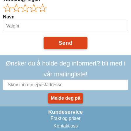
Navn
Send
Ønsker du å holde deg informert? bli med i
vår mailingliste!
Melde deg på
Kundeservice
Frakt og priser
Kontakt oss