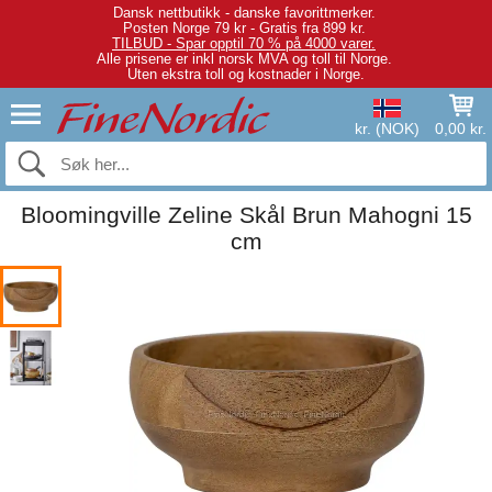
Dansk nettbutikk - danske favorittmerker.
Posten Norge 79 kr - Gratis fra 899 kr.
TILBUD - Spar opptil 70 % på 4000 varer.
Alle prisene er inkl norsk MVA og toll til Norge.
Uten ekstra toll og kostnader i Norge.
kr. (NOK)
0,00 kr.
Bloomingville Zeline Skål Brun Mahogni 15
cm