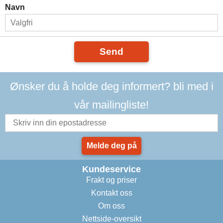
Navn
Send
Ønsker du å holde deg informert? bli med i
vår mailingliste!
Melde deg på
Kundeservice
Frakt og priser
Kontakt oss
Om oss
Nettside-oversikt