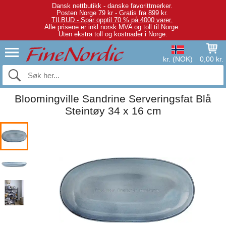
Dansk nettbutikk - danske favorittmerker.
Posten Norge 79 kr - Gratis fra 899 kr.
TILBUD - Spar opptil 70 % på 4000 varer.
Alle prisene er inkl norsk MVA og toll til Norge.
Uten ekstra toll og kostnader i Norge.
kr. (NOK)
0,00 kr.
Bloomingville Sandrine Serveringsfat Blå
Steintøy 34 x 16 cm