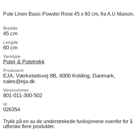
Pute Linen Basic-Powder Rose 45 x 60 cm, fra A.U Maison.
Bredde
45 cm
Lengde
60 cm
Varetype
Puter & Putetrekk
Produsent
EJA, Værkstedsvej 8B, 6000 Kolding, Danmark,
sales@eja.dk
Varenummer
801-011-300-502
Id
026354
Trykk på en av de understrekede funksjonene ovenfor for å
utforske flere produkter.