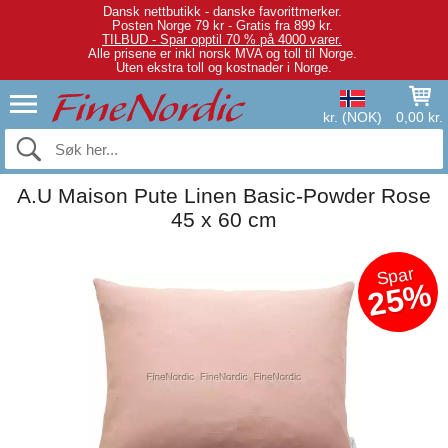
Dansk nettbutikk - danske favorittmerker.
Posten Norge 79 kr - Gratis fra 899 kr.
TILBUD - Spar opptil 70 % på 4000 varer.
Alle prisene er inkl norsk MVA og toll til Norge.
Uten ekstra toll og kostnader i Norge.
kr. (NOK)
0,00 kr.
A.U Maison Pute Linen Basic-Powder Rose
45 x 60 cm
Spar
25%