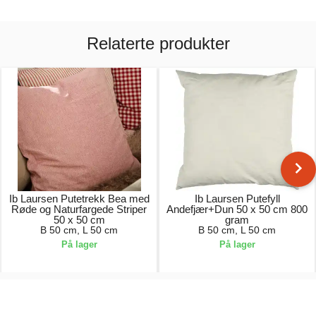
Relaterte produkter
Ib Laursen Putetrekk Bea med
Ib Laursen Putefyll
Røde og Naturfargede Striper
Andefjær+Dun 50 x 50 cm 800
50 x 50 cm
gram
B 50 cm, L 50 cm
B 50 cm, L 50 cm
På lager
På lager
219,00 kr.
169,00 kr.